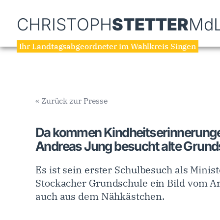
CHRISTOPH
STETTER
Md
Ihr Landtagsabgeordneter im Wahlkreis Singen
« Zurück zur Presse
Da kommen Kindheitserinnerunge
Andreas Jung besucht alte Grund
Es ist sein erster Schulbesuch als Minis
Stockacher Grundschule ein Bild vom Arb
auch aus dem Nähkästchen.