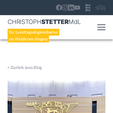
CHRISTOPH
STETTER
MdL
Ihr Landtagsabgeordneter
im Wahlkreis Singen
« Zurück zum Blog