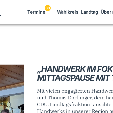
33
L
Termine
Wahlkreis
Landtag
Über 
„HANDWERK IM FOKU
MITTAGSPAUSE MIT
Mit vielen engagierten Handwe
und Thomas Dörflinger, dem ha
CDU‑Landtagsfraktion tauschte i
Handwerks in unserer Region a