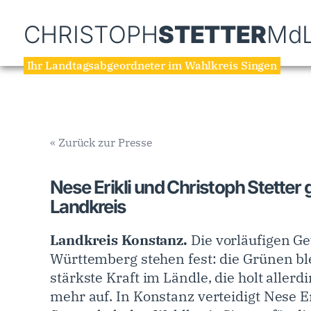
CHRISTOPH
STETTER
Md
Ihr Landtagsabgeordneter im Wahlkreis Singen
« Zurück zur Presse
Nese Erikli und Christoph Stette
Landkreis
Landkreis Konstanz.
Die vorläufigen G
Württemberg stehen fest: die Grünen bl
stärkste Kraft im Ländle, die holt allerd
mehr auf. In Konstanz verteidigt Nese E