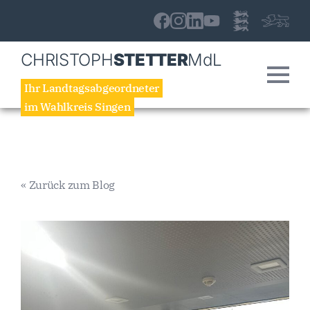
CHRISTOPH
STETTER
MdL
Ihr Landtagsabgeordneter
im Wahlkreis Singen
« Zurück zum Blog