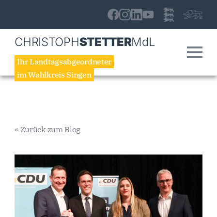
CHRISTOPH
STETTER
MdL
Ihr Landtagsabgeordneter
im Wahlkreis Singen
« Zurück zum Blog